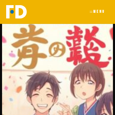
内
容
を
ス
キ
ッ
プ