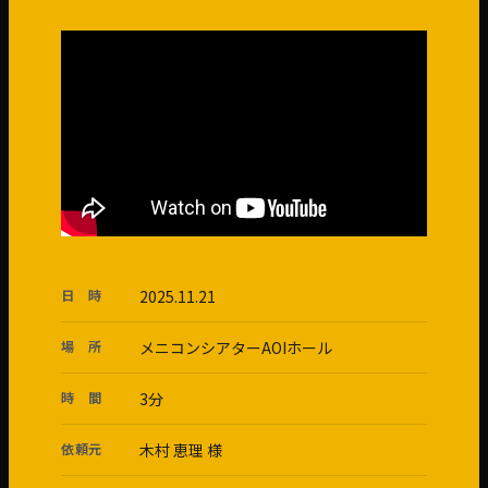
日 時
2025.11.21
場 所
メニコンシアターAOIホール
時 間
3分
依頼元
木村 恵理 様