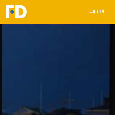
内
容
を
ス
キ
ッ
プ